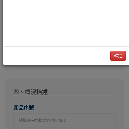
*
維修中心
*
選擇可預約的時段(週六日僅提供收
取件服務)
四、概況描述
產品序號