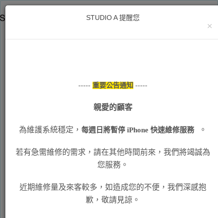
STUDIO A 提醒您
×
STUDIO A Apple授權維
修中心-線上預約系統
-----
重要公告通知
-----
親愛的顧客
為維護系統穩定，
。
每週日將暫停 iPhone 快速維修服務
一、基本資料填寫
若有急需維修的需求，請在其他時間前來，我們將竭誠為
*
姓名
*
Email
您服務。
近期維修量及來客較多，如造成您的不便，我們深感抱
歉，敬請見諒。
*
手機號碼